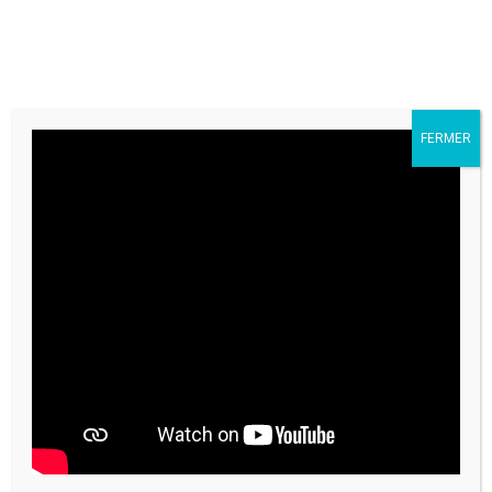
FERMER
CONTACTEZ-NOUS
Étiquette :
adolescents
HOME
/
ADOLESCENTS