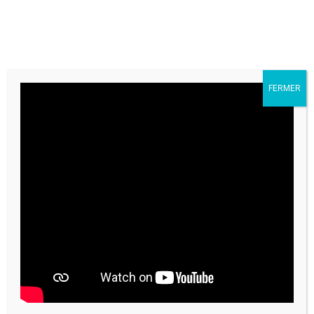
FERMER
CONTACTEZ-NOUS
Étiquette :
gratuit
HOME
/
GRATUIT